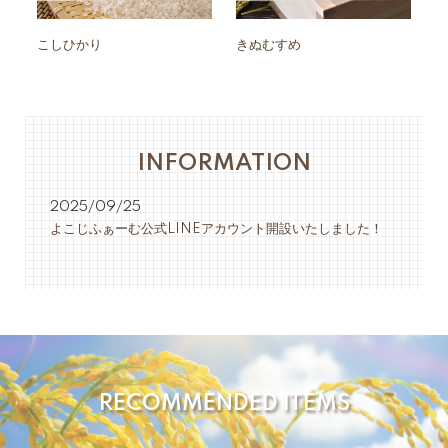
こしひかり
きぬむすめ
も
INFORMATION
2025/09/25
よこじふぁーむ公式LINEアカウント開設いたしました！
RECOMMENDED ITEMS