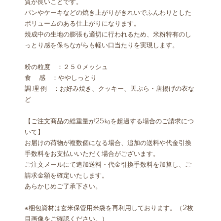
質が良いことです。
パンやケーキなどの焼き上がりがきれいでふんわりとした
ボリュームのある仕上がりになります。
焼成中の生地の膨張も適切に行われるため、米粉特有のし
っとり感を保ちながらも軽い口当たりを実現します。
粉の粒度 ：２５０メッシュ
食 感 ：ややしっとり
調 理 例 ：お好み焼き、クッキー、天ぷら・唐揚げの衣な
ど
【ご注文商品の総重量が25㎏を超過する場合のご請求につ
いて】
お届けの荷物が複数個になる場合、追加の送料や代金引換
手数料をお支払いいただく場合がございます。
ご注文メールにて追加送料・代金引換手数料を加算し、ご
請求金額を確定いたします。
あらかじめご了承下さい。
※梱包資材は玄米保管用米袋を再利用しております。（2枚
目画像をご確認ください。）